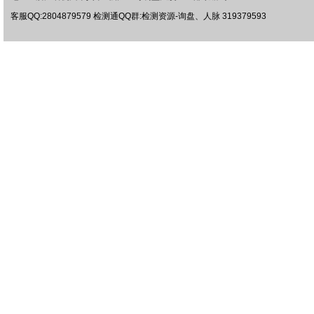
客服QQ:2804879579 检测通QQ群:检测资源-询盘、人脉 319379593